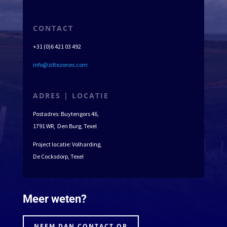
CONTACT
+31 (0)6 421 03 492
info@ziltezones.com
ADRES | LOCATIE
Postadres: Buytengors 46,
1791 WR, Den Burg, Texel
Project locatie: Volharding,
De Cocksdorp, Texel
Meer weten?
NEEM DAN CONTACT OP