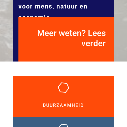
voor mens, natuur en
economie.
Meer weten? Lees
verder
DUURZAAMHEID