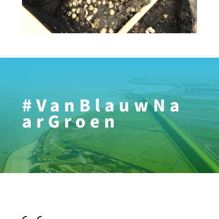
#VanBlauwNa
arGroen