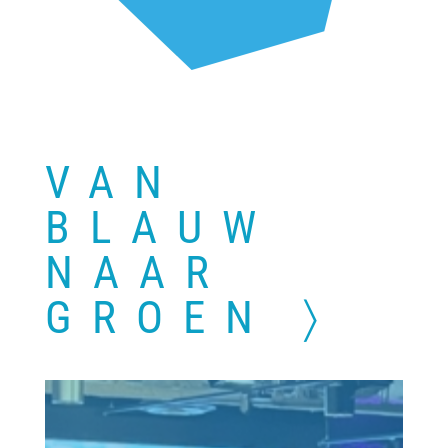
VAN
BLAUW
NAAR
GROEN 〉