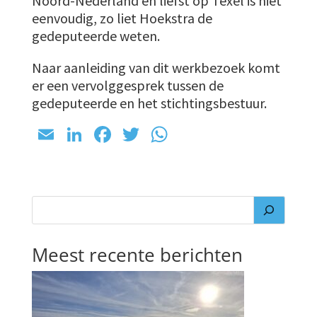
Noord-Nederland en liefst op Texel is niet
eenvoudig, zo liet Hoekstra de
gedeputeerde weten.
Naar aanleiding van dit werkbezoek komt
er een vervolggesprek tussen de
gedeputeerde en het stichtingsbestuur.
E
Li
Fa
T
W
m
n
ce
wi
h
ai
ke
b
tt
at
l
dI
o
er
sA
n
o
p
k
p
Meest recente berichten