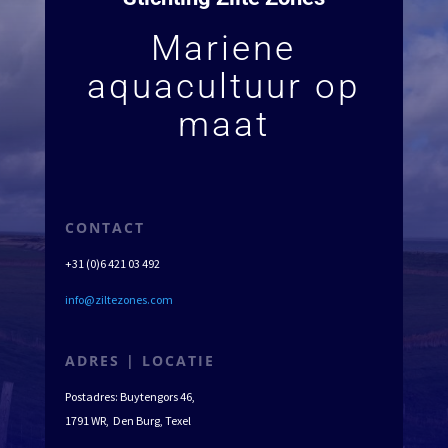
Mariene
aquacultuur op
maat
CONTACT
+31 (0)6 421 03 492
info@ziltezones.com
ADRES | LOCATIE
Postadres: Buytengors 46,
1791 WR, Den Burg, Texel