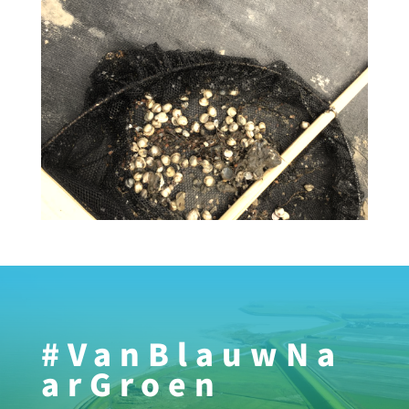
#VanBlauwNa
arGroen