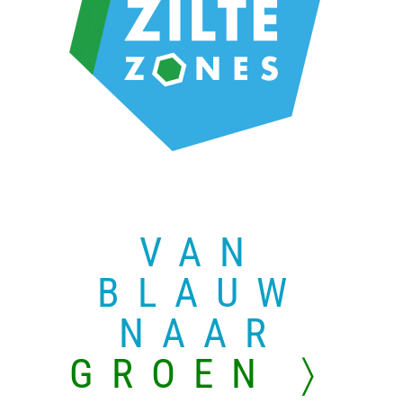
VAN
BLAUW
NAAR
GROEN 〉