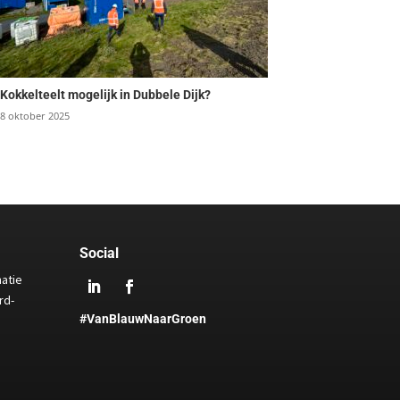
Kokkelteelt mogelijk in Dubbele Dijk?
8 oktober 2025
Social
matie
rd-
#VanBlauwNaarGroen