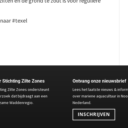
lten en de grond te zout is voor reguliere
naar #texel
 Stichting Zilte Zones
Ontvang onze nieuwsbrief
hting Zilte Zones ondersteunt
Lees het laatste nieuws & infor
rzoek dat bijdraagt aan een
over mariene aquacultuur in Noo
zame Waddenregio.
Nederland.
INSCHRIJVEN