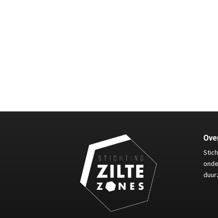
Over
Stic
onde
duur