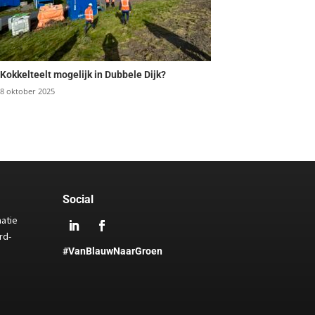
Kokkelteelt mogelijk in Dubbele Dijk?
8 oktober 2025
Social
matie
rd-
#VanBlauwNaarGroen