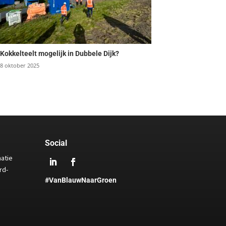
Kokkelteelt mogelijk in Dubbele Dijk?
8 oktober 2025
Social
matie
rd-
#VanBlauwNaarGroen