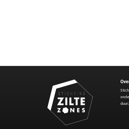
Over
Stic
onde
duur