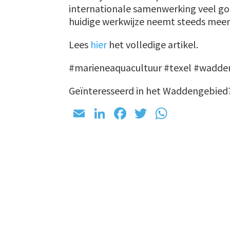
internationale samenwerking veel go
huidige werkwijze neemt steeds meer 
Lees
hier
het volledige artikel.
#marieneaquacultuur #texel #wadde
Geïnteresseerd in het Waddengebied?
E
Li
Fa
T
W
m
n
ce
wi
h
ai
ke
b
tt
at
l
dI
o
er
sA
n
o
p
k
p