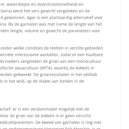
.m. waterdiepte en doorstroomsnelheid) en
cilaria) werd het vers gewicht vergeleken en de
rd gewonnen. Agar is een plantaardig alternatief voor
ria. Bij de garnalen was met name de lengte van het
ormden lengte, volume en gewicht de parameters voor
 onder welke condities de teelten in verzilte gebieden
ciële interessante aantallen, zodat er een haalbare
derzoekers vergeleken de groei van een monocultuur
rofische aquacultuur (IMTA), waarbij de kokkels in
erden gekweekt. De groeiresultaten in het veldlab
 in het wild, op de Vlakte van Kerken in de
ctief: er is een verdienmodel mogelijk met de
oor de groei van de kokkels is er geen verschil
eekcomponenten. De kweek van garnalen is nog niet
rs en ondernemer/garnalenexpert Erik Moesker, is er