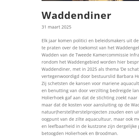
Waddendiner
31 maart 2025
Elk jaar komen politici en beleidsmakers uit 
te praten over de toekomst van het Waddengeb
Wadden van de Tweede Kamercommissie Infrast
rondom het Waddengebied worden hier besprok
Waddendiner, met in 2025 als thema ‘De schatt
vertegenwoordigd door bestuurslid Barbara H
Zij schetsten de kansen voor mariene aquacult
en benutting van door verzilting bedreigde 
Holierhoek gaf aan dat de stichting zoekt naa
maar dat de kosten voor aansluiting op de Wa
natuur(herstel)herstelprojecten zouden een ui
oogpunt van de zilte aquacultuur, maar ook me
en leefbaarheid in de kustzone zijn dergelijk
betoogden Holierhoek en Broodman.