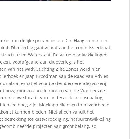
de drie noordelijke provincies en Den Haag samen om
ied. Dit overleg gaat vooraf aan het commissiedebat
ructuur en Waterstaat. De actuele ontwikkelingen
en. Voorafgaand aan dit overleg is het
en van het wad’. Stichting Zilte Zones werd hier
olierhoek en Jaap Broodman van de Raad van Advies.
uur als alternatief voor (bodemberoerende) visserij
landbouwgronden aan de randen van de Waddenzee.
r een nieuwe locatie voor onderzoek en opschaling,
ddenzee hoog zijn. Meekoppelkansen in bijvoorbeeld
tkomst kunnen bieden. Niet alleen vanuit het
t betrekking tot kustverdediging, natuurontwikkeling
e gecombineerde projecten van groot belang, zo