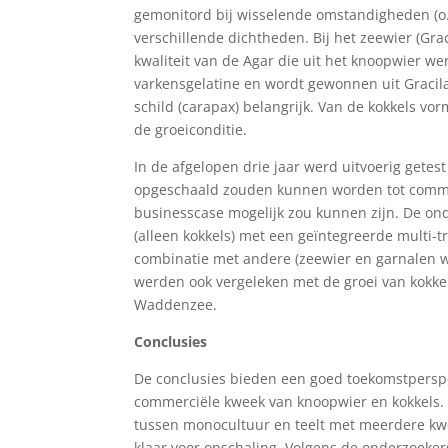
gemonitord bij wisselende omstandigheden (o
verschillende dichtheden. Bij het zeewier (Gra
kwaliteit van de Agar die uit het knoopwier we
varkensgelatine en wordt gewonnen uit Gracila
schild (carapax) belangrijk. Van de kokkels v
de groeiconditie.
In de afgelopen drie jaar werd uitvoerig getest
opgeschaald zouden kunnen worden tot commer
businesscase mogelijk zou kunnen zijn. De on
(alleen kokkels) met een geïntegreerde multi-t
combinatie met andere (zeewier en garnalen w
werden ook vergeleken met de groei van kokkels
Waddenzee.
Conclusies
De conclusies bieden een goed toekomstperspe
commerciële kweek van knoopwier en kokkels. V
tussen monocultuur en teelt met meerdere kw
klaar voor opschaling. Volgens de onderzoeke