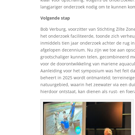
langjariger onderzoek nodig om te kunnen ko
Volgende stap
Bob Verburg, voorzitter van Stichting Zilte Zo
het onderzoek faciliteerde, toonde zich verhe
inmiddels tien jaar onderzoek achter de rug i
afgelopen decennium. Nu zijn we toe aan opsc
grootschaliger kunnen telen, gecombineerd met
voor de doorontwikkeling van mariene aquacul
Aanleiding voor het symposium was het feit dat
beheert in 2025 wordt ontmanteld; terreineige
natuurgebied, waarin het zeewater via een dui
hierdoor ontstaat, kan dienen als rust- en foe