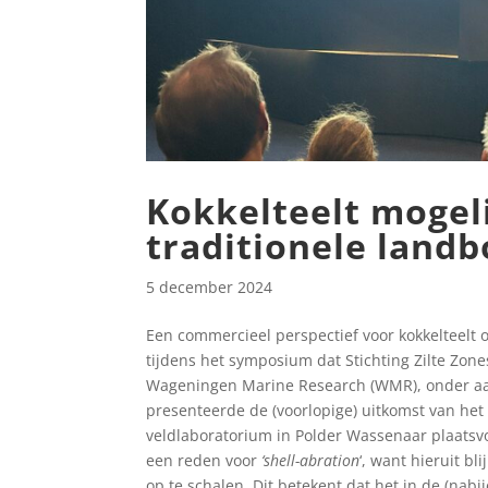
Kokkelteelt mogeli
traditionele lan
5 december 2024
Een commercieel perspectief voor kokkelteelt o
tijdens het symposium dat Stichting Zilte Zon
Wageningen Marine Research (WMR), onder aa
presenteerde de (voorlopige) uitkomst van het
veldlaboratorium in Polder Wassenaar plaatsv
een reden voor
‘shell-abration
‘, want hieruit bl
op te schalen. Dit betekent dat het in de (nab